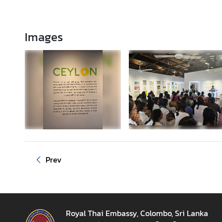
z
a
t
Images
i
o
n
N
e
w
s
T
Prev
r
a
v
e
l
Royal Thai Embassy, Colombo, Sri Lanka