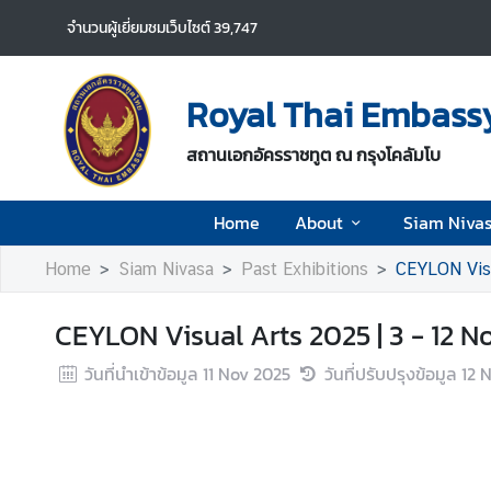
จำนวนผู้เยี่ยมชมเว็บไซต์
39,747
H
o
Royal Thai Embassy
m
e
สถานเอกอัครราชทูต ณ กรุงโคลัมโบ
A
Home
About
Siam Niva
b
o
Home
Siam Nivasa
Past Exhibitions
CEYLON Visu
u
t
CEYLON Visual Arts 2025 | 3 - 12 
S
วันที่นำเข้าข้อมูล
11 Nov 2025
วันที่ปรับปรุงข้อมูล
12 
i
a
m
N