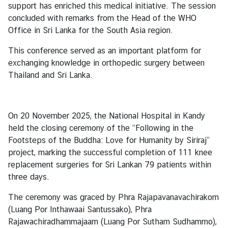
support has enriched this medical initiative. The session
B
concluded with remarks from the Head of the WHO
u
Office in Sri Lanka for the South Asia region.
s
This conference served as an important platform for
i
exchanging knowledge in orthopedic surgery between
n
Thailand and Sri Lanka.
e
s
s
On 20 November 2025, the National Hospital in Kandy
held the closing ceremony of the “Following in the
C
Footsteps of the Buddha: Love for Humanity by Siriraj”
o
project, marking the successful completion of 111 knee
n
replacement surgeries for Sri Lankan 79 patients within
t
three days.
a
c
The ceremony was graced by Phra Rajapavanavachirakorn
t
(Luang Por Inthawaai Santussako), Phra
u
Rajawachiradhammajaarn (Luang Por Sutham Sudhammo),