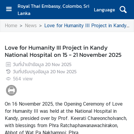
Royal Thai Embassy, Colombo, Sri
Language
Lanka
H
Home
News
Love for Humanity III Project in Kandy National Hospital on 15 - 21 November 2025
o
m
e
Love for Humanity III Project in Kandy
National Hospital on 15 - 21 November 2025
A
b
วันที่นำเข้าข้อมูล
20 Nov 2025
o
วันที่ปรับปรุงข้อมูล
20 Nov 2025
u
564
view
t
S
On 16 November 2025, the Opening Ceremony of Love
i
for Humanity III was held at the National Hospital in
a
Kandy, presided over by Prof. Keerati Chareoncholvanch,
m
with blessings from Phra Ratchaphawanawachirakon,
N
Abbot of Wat Pa Nakhamnoi; Phra