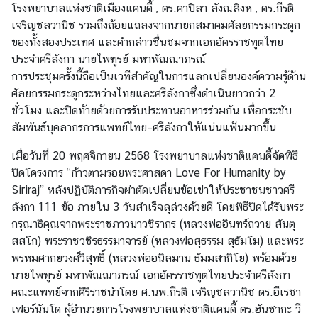
โรงพยาบาลแห่งชาติเมืองแคนดี้ , ดร.คาปิลา ลังณสิงห , ดร.กีรติ
เจริญชลวานิช รวมถึงถ้อยแถลงจากนายกสมาคมศัลยกรรมกระดูก
ของทั้งสองประเทศ และคำกล่าวชื่นชมจากเอกอัครราชทูตไทย
ประจำศรีลังกา นายไพฑูรย์ มหาพัณณาภรณ์
การประชุมครั้งนี้ถือเป็นเวทีสำคัญในการแลกเปลี่ยนองค์ความรู้ด้าน
ศัลยกรรมกระดูกระหว่างไทยและศรีลังกาซึ่งดำเนินยาวกว่า 2
ชั่วโมง และปิดท้ายด้วยการรับประทานอาหารร่วมกัน เพื่อกระชับ
สัมพันธ์บุคลากรการแพทย์ไทย–ศรีลังกาให้แน่นแฟ้นมากขึ้น
เมื่อวันที่ 20 พฤศจิกายน 2568 โรงพยาบาลแห่งชาติแคนดี้จัดพิธี
ปิดโครงการ “ก้าวตามรอยพระศาสดา Love For Humanity by
Siriraj” หลังปฏิบัติภารกิจผ่าตัดเปลี่ยนข้อเข่าให้ประชาชนชาวศรี
ลังกา 111 ข้อ ภายใน 3 วันสำเร็จลุล่วงด้วยดี โดยพิธีปิดได้รับพระ
กรุณาธิคุณจากพระราชภาวนาวชิรากร (หลวงพ่ออินทร์ถวาย สันตุ
สสโก) พระราชวชิรธรรมาจารย์ (หลวงพ่อสุธรรม สุธัมโม) และพระ
พรหมศากยวงศ์วิสุทธิ์ (หลวงพ่ออนิลมาน ธัมมสากิโย) พร้อมด้วย
นายไพฑูรย์ มหาพัณณาภรณ์ เอกอัครราชทูตไทยประจำศรีลังกา
คณะแพทย์จากศิริราชนำโดย ศ.นพ.กีรติ เจริญชลวานิช ดร.อีเรชา
เฟอร์นันโด ผู้อำนวยการโรงพยาบาลแห่งชาติแคนดี้ ดร.ฮันซากะ วี