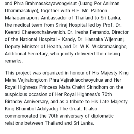
s
and Phra Brahmasakayawongvisut (Luang Por Anilman
Dhammasakiyo), together with H.E. Mr. Paitoon
Mahapannaporn, Ambassador of Thailand to Sri Lanka,
the medical team from Siriraj Hospital led by Prof. Dr.
Keerati Chareonchalawanich, Dr. Iresha Fernando, Director
of the National Hospital – Kandy, Dr. Hansaka Wijemuni,
Deputy Minister of Health, and Dr. W.K. Wickramasinghe,
Additional Secretary, who jointly delivered the closing
remarks.
This project was organized in honour of His Majesty King
Maha Vajiralongkorn Phra Vajiraklaochaoyuhua and Her
Royal Highness Princess Maha Chakri Sirindhorn on the
auspicious occasion of Her Royal Highness’s 70th
Birthday Anniversary, and as a tribute to His Late Majesty
King Bhumibol Adulyadej The Great. It also
commemorated the 70th anniversary of diplomatic
relations between Thailand and Sri Lanka.