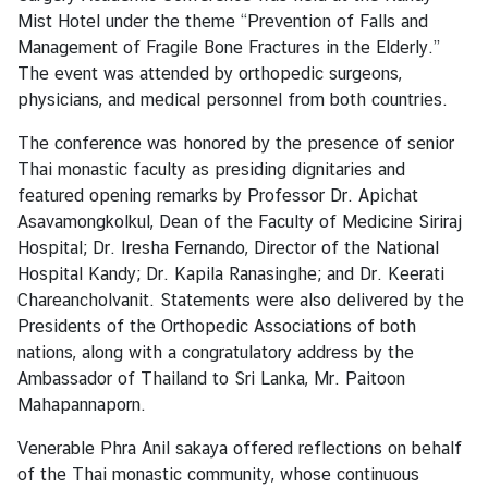
z
Mist Hotel under the theme “Prevention of Falls and
a
Management of Fragile Bone Fractures in the Elderly.”
t
The event was attended by orthopedic surgeons,
i
physicians, and medical personnel from both countries.
o
n
The conference was honored by the presence of senior
Thai monastic faculty as presiding dignitaries and
N
featured opening remarks by Professor Dr. Apichat
e
Asavamongkolkul, Dean of the Faculty of Medicine Siriraj
w
Hospital; Dr. Iresha Fernando, Director of the National
s
Hospital Kandy; Dr. Kapila Ranasinghe; and Dr. Keerati
Chareancholvanit. Statements were also delivered by the
T
Presidents of the Orthopedic Associations of both
r
nations, along with a congratulatory address by the
a
Ambassador of Thailand to Sri Lanka, Mr. Paitoon
v
Mahapannaporn.
e
Venerable Phra Anil sakaya offered reflections on behalf
l
of the Thai monastic community, whose continuous