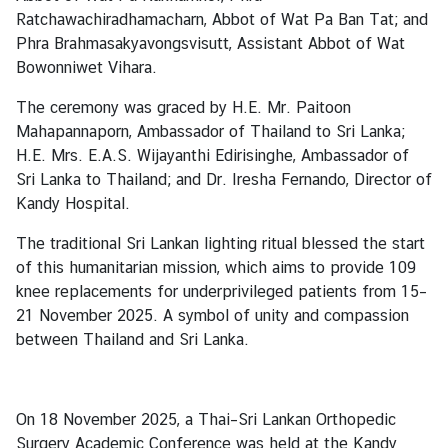
i
Ratchawachiradhamacharn, Abbot of Wat Pa Ban Tat; and
v
Phra Brahmasakyavongsvisutt, Assistant Abbot of Wat
a
Bowonniwet Vihara.
s
a
The ceremony was graced by H.E. Mr. Paitoon
Mahapannaporn, Ambassador of Thailand to Sri Lanka;
H.E. Mrs. E.A.S. Wijayanthi Edirisinghe, Ambassador of
V
Sri Lanka to Thailand; and Dr. Iresha Fernando, Director of
i
Kandy Hospital.
s
a
The traditional Sri Lankan lighting ritual blessed the start
of this humanitarian mission, which aims to provide 109
knee replacements for underprivileged patients from 15–
L
21 November 2025. A symbol of unity and compassion
e
between Thailand and Sri Lanka.
g
a
l
On 18 November 2025, a Thai–Sri Lankan Orthopedic
i
Surgery Academic Conference was held at the Kandy