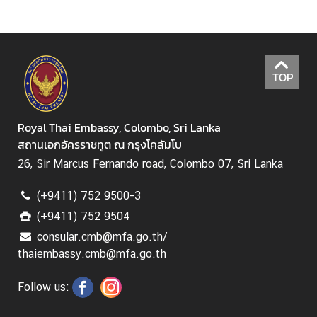
z
a
t
i
o
TOP
n
N
Royal Thai Embassy, Colombo, Sri Lanka
e
สถานเอกอัครราชทูต ณ กรุงโคลัมโบ
w
26, Sir Marcus Fernando road, Colombo 07, Sri Lanka
s
(+9411) 752 9500-3
T
(+9411) 752 9504
r
consular.cmb@mfa.go.th/
a
thaiembassy.cmb@mfa.go.th
v
e
Follow us:
l