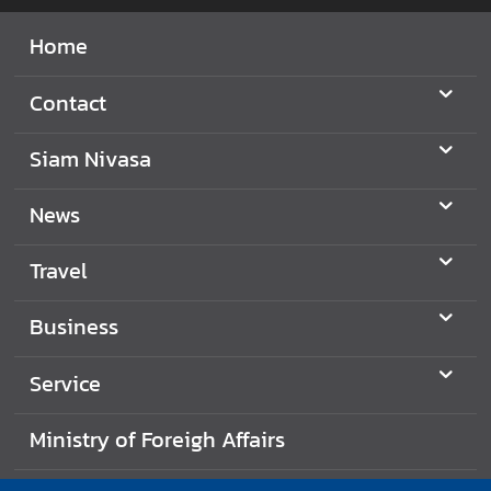
B
Home
u
s
Contact
i
n
Siam Nivasa
e
s
News
s
Travel
C
o
Business
n
t
Service
a
c
Ministry of Foreigh Affairs
t
u