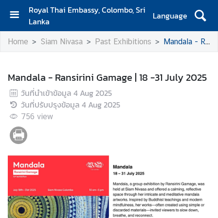
Royal Thai Embassy, Colombo, Sri
Language
Lanka
H
Home
Siam Nivasa
Past Exhibitions
Mandala - Ransirini Gamage | 18 -31 July 2025
o
m
e
Mandala - Ransirini Gamage | 18 -31 July 2025
A
วันที่นำเข้าข้อมูล
4 Aug 2025
b
วันที่ปรับปรุงข้อมูล
4 Aug 2025
o
756
view
u
t
S
i
a
m
N