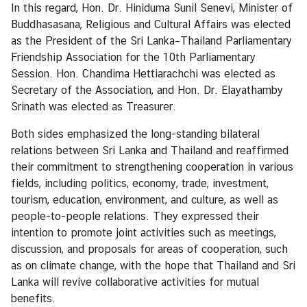
z
In this regard, Hon. Dr. Hiniduma Sunil Senevi, Minister of
a
Buddhasasana, Religious and Cultural Affairs was elected
t
as the President of the Sri Lanka–Thailand Parliamentary
i
Friendship Association for the 10th Parliamentary
o
Session. Hon. Chandima Hettiarachchi was elected as
n
Secretary of the Association, and Hon. Dr. Elayathamby
Srinath was elected as Treasurer.
N
e
Both sides emphasized the long-standing bilateral
w
relations between Sri Lanka and Thailand and reaffirmed
s
their commitment to strengthening cooperation in various
fields, including politics, economy, trade, investment,
tourism, education, environment, and culture, as well as
T
people-to-people relations. They expressed their
r
intention to promote joint activities such as meetings,
a
discussion, and proposals for areas of cooperation, such
v
as on climate change, with the hope that Thailand and Sri
e
Lanka will revive collaborative activities for mutual
l
benefits.