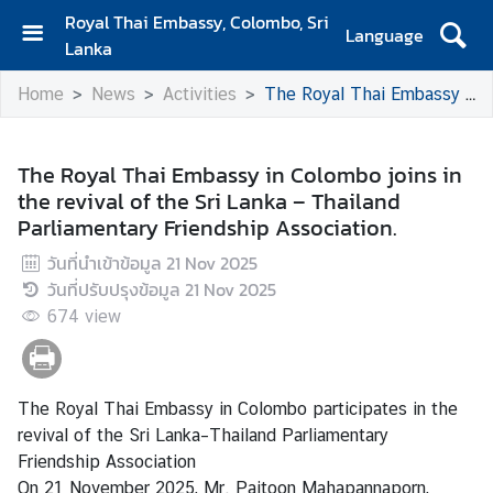
Royal Thai Embassy, Colombo, Sri
Language
Lanka
H
Home
News
Activities
The Royal Thai Embassy in Colombo joins in the revival of the Sri Lanka – Thailand Parliamentary Friendship Association.
o
m
e
The Royal Thai Embassy in Colombo joins in
the revival of the Sri Lanka – Thailand
A
Parliamentary Friendship Association.
b
o
วันที่นำเข้าข้อมูล
21 Nov 2025
u
วันที่ปรับปรุงข้อมูล
21 Nov 2025
t
674
view
S
i
The Royal Thai Embassy in Colombo participates in the
a
revival of the Sri Lanka–Thailand Parliamentary
m
Friendship Association
N
On 21 November 2025, Mr. Paitoon Mahapannaporn,