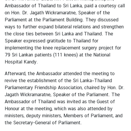
i
Ambassador of Thailand to Sri Lanka, paid a courtesy call
v
on Hon. Dr. Jagath Wickramaratne, Speaker of the
a
Parliament at the Parliament Building. They discussed
s
ways to further expand bilateral relations and strengthen
a
the close ties between Sri Lanka and Thailand. The
Speaker expressed gratitude to Thailand for
implementing the knee replacement surgery project for
V
79 Sri Lankan patients (111 knees) at the National
i
Hospital Kandy.
s
a
Afterward, the Ambassador attended the meeting to
revive the establishment of the Sri Lanka–Thailand
Parliamentary Friendship Association, chaired by Hon. Dr.
L
Jagath Wickramaratne, Speaker of the Parliament. The
e
Ambassador of Thailand was invited as the Guest of
g
Honour at the meeting, which was also attended by
a
ministers, deputy ministers, Members of Parliament, and
l
the Secretary-General of Parliament.
i