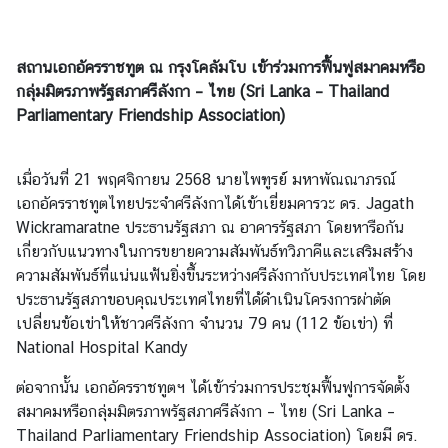
B
u
สถานเอกอัครราชทูต ณ กรุงโคลัมโบ เข้าร่วมการฟื้นฟูสมาคมหรือ
s
กลุ่มมิตรภาพรัฐสภาศรีลังกา – ไทย (Sri Lanka – Thailand
i
Parliamentary Friendship Association)
n
e
s
เมื่อวันที่ 21 พฤศจิกายน 2568 นายไพฑูรย์ มหาพัณณาภรณ์
s
เอกอัครราชทูตไทยประจำศรีลังกาได้เข้าเยี่ยมคารวะ ดร. Jagath
Wickramaratne ประธานรัฐสภา ณ อาคารรัฐสภา โดยหารือกัน
เกี่ยวกับแนวทางในการขยายความสัมพันธ์ทวิภาคีและเสริมสร้าง
C
ความสัมพันธ์ที่แน่นแฟ้นยิ่งขึ้นระหว่างศรีลังกากับประเทศไทย โดย
o
ประธานรัฐสภาขอบคุณประเทศไทยที่ได้ดำเนินโครงการผ่าตัด
n
เปลี่ยนข้อเข่าให้ชาวศรีลังกา จำนวน 79 คน (112 ข้อเข่า) ที่
t
National Hospital Kandy
a
c
ต่อจากนั้น เอกอัครราชทูตฯ ได้เข้าร่วมการประชุมฟื้นฟูการจัดตั้ง
t
สมาคมหรือกลุ่มมิตรภาพรัฐสภาศรีลังกา – ไทย (Sri Lanka –
u
Thailand Parliamentary Friendship Association) โดยมี ดร.