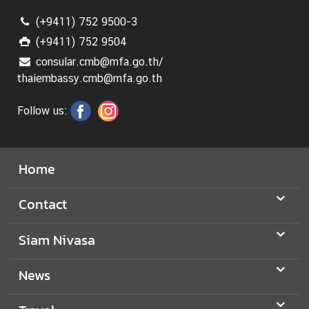
z
a
(+9411) 752 9500-3
t
(+9411) 752 9504
i
consular.cmb@mfa.go.th/
o
thaiembassy.cmb@mfa.go.th
n
Follow us:
N
e
w
s
Home
Contact
T
r
Siam Nivasa
a
v
News
e
l