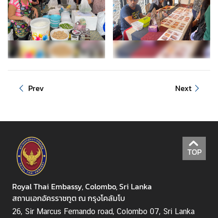
i
v
a
s
a
V
Prev
Next
i
s
a
L
TOP
e
g
a
Royal Thai Embassy, Colombo, Sri Lanka
l
สถานเอกอัครราชทูต ณ กรุงโคลัมโบ
i
26, Sir Marcus Fernando road, Colombo 07, Sri Lanka