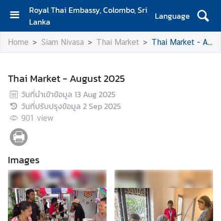
Royal Thai Embassy, Colombo, Sri
Language
Lanka
H
Home
Siam Nivasa
Thai Market
Thai Market - August 2025
o
m
e
Thai Market - August 2025
A
วันที่นำเข้าข้อมูล
13 Aug 2025
b
วันที่ปรับปรุงข้อมูล
2 Sep 2025
o
901
view
u
t
Images
S
i
a
m
N