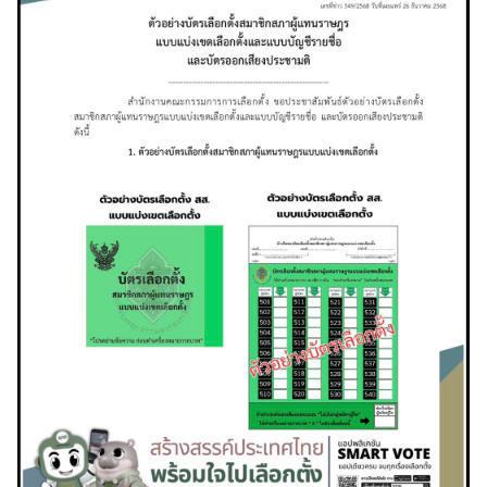
ร
า
ช
ทู
ต
บ
ริ
ก
า
ร
ก
ง
สุ
ล
ข่