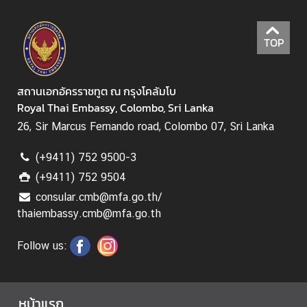
ก
ตั้
TOP
ง
/
อ
สถานเอกอัครราชทูต ณ กรุงโคลัมโบ
อ
Royal Thai Embassy, Colombo, Sri Lanka
ก
26, Sir Marcus Fernando road, Colombo 07, Sri Lanka
เ
สี
(+9411) 752 9500-3
ย
ง
(+9411) 752 9504
ป
consular.cmb@mfa.go.th/
ร
thaiembassy.cmb@mfa.go.th
ะ
ช
Follow us:
า
ม
ติ
หน้าแรก