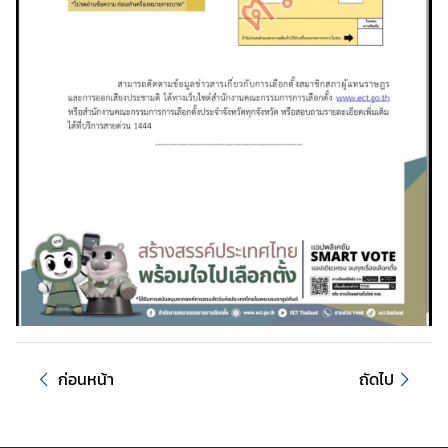
T
h
a
i
l
a
n
d
L
i
n
k
ก
า
ร
ก่อนหน้า
ถัดไป
เ
ลื
อ