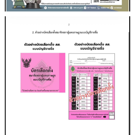
า
ว
ท่
อ
ง
เ
ที่
ย
ว
ธุ
ร
กิ
จ
ก