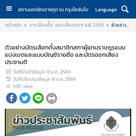
สถานเอกอัครราชทูต ณ กรุงโคลัมโบ
Language
ห
หน้าหลัก
การเลือกตั้ง/ ออกเสียงประชามติ 2569
ตัวอย่างบัตรเลือกตั้งสมาชิกสภาผู้แทนราษฎรแบบแบ่งเขตและแบบบัญชีรายชื่อ และบัตรออกเสียงประชามติ
น้
า
แ
ตัวอย่างบัตรเลือกตั้งสมาชิกสภาผู้แทนราษฎรแบบ
ร
แบ่งเขตและแบบบัญชีรายชื่อ และบัตรออกเสียง
ก
ประชามติ
ส
วันที่นำเข้าข้อมูล
13 ม.ค. 2569
ถ
วันที่ปรับปรุงข้อมูล
13 ม.ค. 2569
า
690
view
น
เ
อ
ก
อั
ค
ร