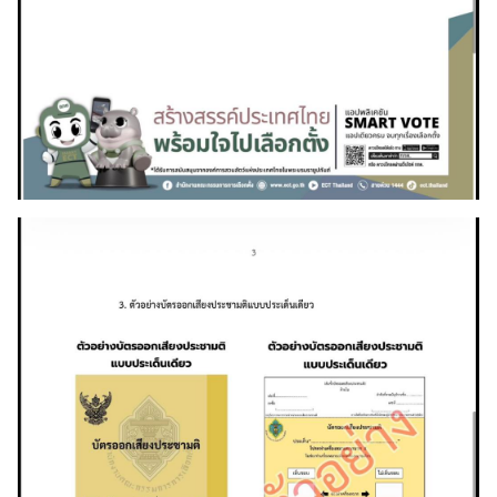
ร
ะ
ท
ร
ว
ง
ก
า
ร
ต่
า
ง
ป
ร
ะ
เ
ท
ศ