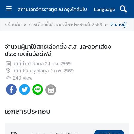
สถานเอกอัครราชทูต ณ กรุงโคลัมโบ
Language
ห
หน้าหลัก
การเลือกตั้ง/ ออกเสียงประชามติ 2569
จำนวนผู้มาใช้สิทธิเลือกตั้ง ส.ส. และออกเสียงประชามติในมัลดีฟส์
น้
า
แ
จำนวนผู้มาใช้สิทธิเลือกตั้ง ส.ส. และออกเสียง
ร
ประชามติในมัลดีฟส์
ก
วันที่นำเข้าข้อมูล
24 ม.ค. 2569
ส
วันที่ปรับปรุงข้อมูล
2 ก.พ. 2569
ถ
249
view
า
น
เ
อ
เอกสารประกอบ
ก
อั
ค
ร