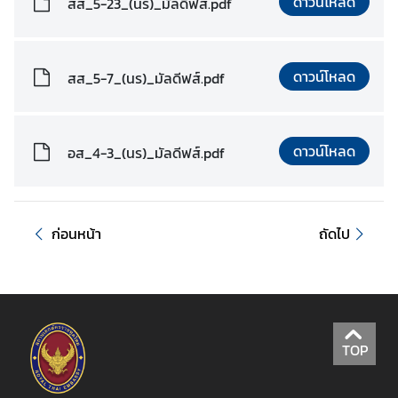
ดาวน์โหลด
สส_5-23_(นร)_มัลดีฟส์.pdf
ร
า
ช
ดาวน์โหลด
สส_5-7_(นร)_มัลดีฟส์.pdf
ทู
ต
ดาวน์โหลด
อส_4-3_(นร)_มัลดีฟส์.pdf
บ
ริ
ก
า
ก่อนหน้า
ถัดไป
ร
ก
ง
สุ
ล
TOP
ข่