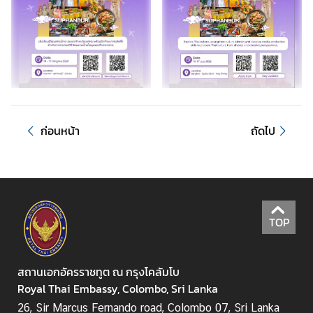
T
h
a
i
l
a
n
ก่อนหน้า
ถัดไป
d
L
i
n
k
TOP
ก
า
ร
สถานเอกอัครราชทูต ณ กรุงโคลัมโบ
เ
Royal Thai Embassy, Colombo, Sri Lanka
ลื
26, Sir Marcus Fernando road, Colombo 07, Sri Lanka
อ