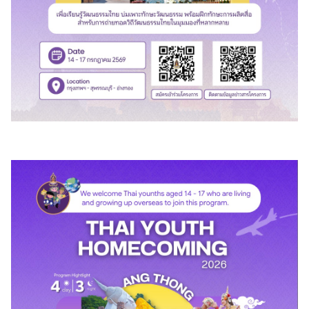
า
ว
ท่
อ
ง
เ
ที่
ย
ว
ธุ
ร
กิ
จ
ก