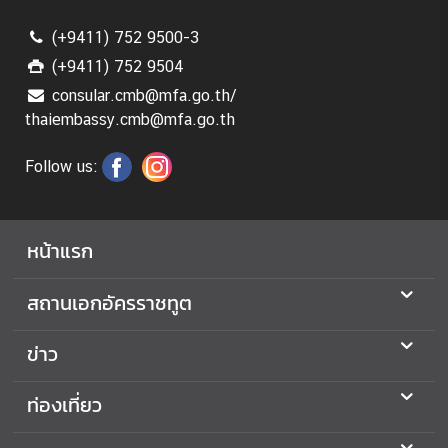
ก
(+9411) 752 9500-3
ตั้
ง
(+9411) 752 9504
/
consular.cmb@mfa.go.th/
อ
thaiembassy.cmb@mfa.go.th
อ
ก
Follow us:
เ
สี
ย
หน้าแรก
ง
ป
สถานเอกอัครราชทูต
ร
ะ
ข่าว
ช
า
ท่องเที่ยว
ม
ติ