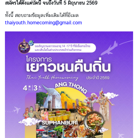
สมัครได้ตั้งแต่บัดนี้ จนถึงวันที่ 5 มิถุนายน 2569
ร
า
ทั้งนี้ สอบถามข้อมูลเพิ่มเติมได้ที่อีเมล
ช
thaiyouth.homecoming@gmail.com
ทู
ต
บ
ริ
ก
า
ร
ก
ง
สุ
ล
ข่