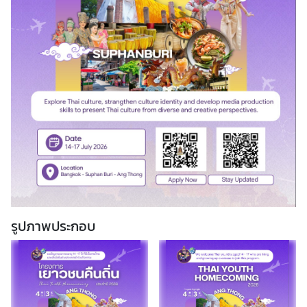
ร
ะ
ท
ร
ว
ง
ก
า
ร
ต่
า
ง
ป
รูปภาพประกอบ
ร
ะ
เ
ท
ศ