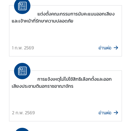
ร
า
แต่งตั้งคณะกรรมการนับคะแนนออกเสียง
ช
และเจ้าหน้าที่รักษาความปลอดภัย
ทู
ต
1 ก.พ. 2569
อ่านต่อ
บ
ริ
ก
า
การแจ้งเหตุไม่ไปใช้สิทธิเลือกตั้งและออก
ร
เสียงประชามตินอกราชอาณาจักร
ก
ง
สุ
ล
2 ก.พ. 2569
อ่านต่อ
ข่