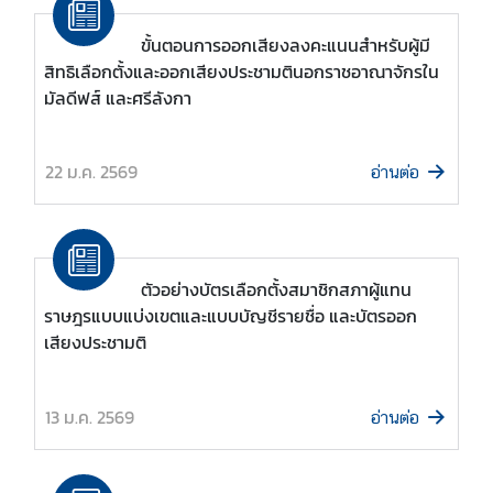
ร
ขั้นตอนการออกเสียงลงคะแนนสำหรับผู้มี
ะ
สิทธิเลือกตั้งและออกเสียงประชามตินอกราชอาณาจักรใน
ท
มัลดีฟส์ และศรีลังกา
ร
ว
ง
22 ม.ค. 2569
อ่านต่อ
ก
า
ร
ต่
า
ตัวอย่างบัตรเลือกตั้งสมาชิกสภาผู้แทน
ง
ราษฎรแบบแบ่งเขตและแบบบัญชีรายชื่อ และบัตรออก
ป
เสียงประชามติ
ร
ะ
13 ม.ค. 2569
เ
อ่านต่อ
ท
ศ