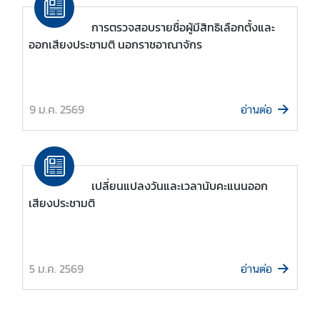
T
การตรวจสอบรายชื่อผู้มีสิทธิเลือกตั้งและ
h
ออกเสียงประชามติ นอกราชอาณาจักร
a
i
l
a
9 ม.ค. 2569
อ่านต่อ
n
d
L
i
n
เปลี่ยนแปลงวันและเวลานับคะแนนออก
k
เสียงประชามติ
ก
า
ร
5 ม.ค. 2569
อ่านต่อ
เ
ลื
อ