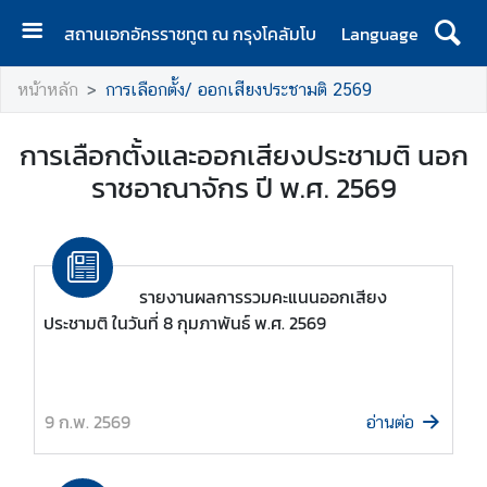
สถานเอกอัครราชทูต ณ กรุงโคลัมโบ
Language
ห
หน้าหลัก
การเลือกตั้ง/ ออกเสียงประชามติ 2569
น้
า
การเลือกตั้งและออกเสียงประชามติ นอก
แ
ร
ราชอาณาจักร ปี พ.ศ. 2569
ก
ส
ถ
รายงานผลการรวมคะแนนออกเสียง
า
ประชามติ ในวันที่ 8 กุมภาพันธ์ พ.ศ. 2569
น
เ
อ
ก
9 ก.พ. 2569
อ่านต่อ
อั
ค
ร