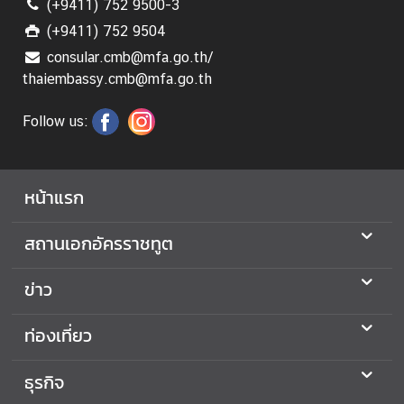
(+9411) 752 9500-3
ร
(+9411) 752 9504
ะ
consular.cmb@mfa.go.th/
ท
thaiembassy.cmb@mfa.go.th
ร
ว
Follow us:
ง
ก
า
ร
หน้าแรก
ต่
า
สถานเอกอัครราชทูต
ง
ป
ข่าว
ร
ะ
ท่องเที่ยว
เ
ท
ธุรกิจ
ศ