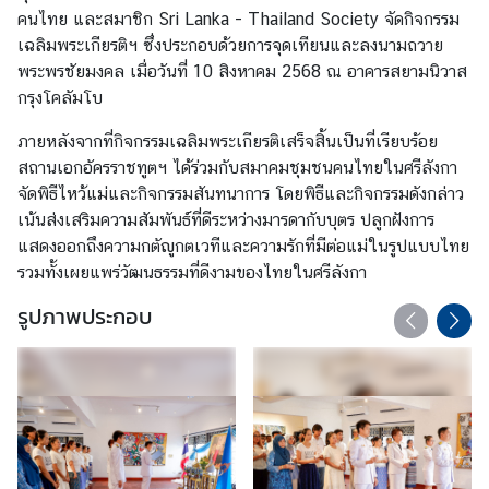
คนไทย และสมาชิก Sri Lanka - Thailand Society จัดกิจกรรม
ร
เฉลิมพระเกียรติฯ ซึ่งประกอบด้วยการจุดเทียนและลงนามถวาย
า
พระพรชัยมงคล เมื่อวันที่ 10 สิงหาคม 2568 ณ อาคารสยามนิวาส
ช
กรุงโคลัมโบ
ทู
ต
ภายหลังจากที่กิจกรรมเฉลิมพระเกียรติเสร็จสิ้นเป็นที่เรียบร้อย
สถานเอกอัครราชทูตฯ ได้ร่วมกับสมาคมชุมชนคนไทยในศรีลังกา
จัดพิธีไหว้แม่และกิจกรรมสันทนาการ โดยพิธีและกิจกรรมดังกล่าว
บ
เน้นส่งเสริมความสัมพันธ์ที่ดีระหว่างมารดากับบุตร ปลูกฝังการ
ริ
แสดงออกถึงความกตัญูกตเวทีและความรักที่มีต่อแม่ในรูปแบบไทย
ก
รวมทั้งเผยแพร่วัฒนธรรมที่ดีงามของไทยในศรีลังกา
า
ร
รูปภาพประกอบ
ก
ง
สุ
ล
ข่