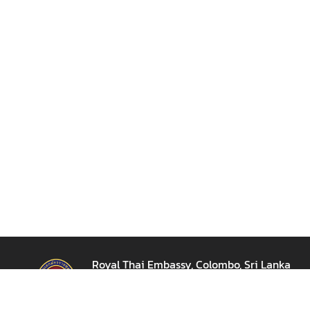
z
a
t
i
o
n
N
e
w
s
T
r
a
v
Royal Thai Embassy, Colombo, Sri Lanka
e
สถานเอกอัครราชทูต ณ กรุงโคลัมโบ
l
26, Sir Marcus Fernando road, Colombo 07,