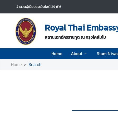
จำนวนผู้เยี่ยมชมเว็บไซต์
39,616
H
o
Royal Thai Embassy
m
e
สถานเอกอัครราชทูต ณ กรุงโคลัมโบ
A
Home
About
Siam Niva
b
o
Home
Search
u
t
S
i
a
m
N