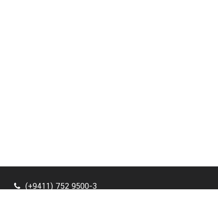
(+9411) 752 9500-3
(+9411) 752 9504
consular.cmb@mfa.go.th/